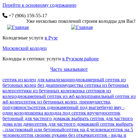
Перейти к основному содержанию
+7 (906) 159-55-17
Уже несколько поколений строим колодцы для Вас!
Колодезные услуги
в Рузе
Московский колодец
Колодцы и септики: услуги
в Рузском районе
Часто заказывают
септик из колец для канализации
однокамерный септик из
бетонных колец без дна
преимущества септика из бетонных
колец
септики из бетонных колец
копка септиков из
колец
однокамерный септик из жб колец
правильный септик из
жб колец
септик из бетонных колец, преимущества,
популярность
септик однокамерный под выгребную яму -
один колодец
копка колодца под септик вручную
септик
бетонный для частного дома
как выбрать септик для частного
дома или дачи
септик для частного дома
какой септик выбрать
- пластиковый или бетонный
септик на 4 человека
септик на 5
человек
септик своими руками без откачки
септик - виды и