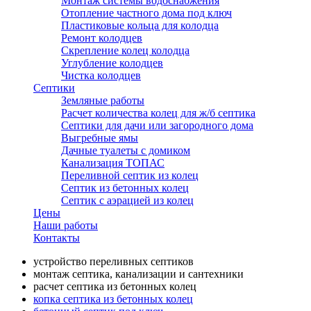
Монтаж системы водоснабжения
Отопление частного дома под ключ
Пластиковые кольца для колодца
Ремонт колодцев
Скрепление колец колодца
Углубление колодцев
Чистка колодцев
Септики
Земляные работы
Расчет количества колец для ж/б септика
Септики для дачи или загородного дома
Выгребные ямы
Дачные туалеты с домиком
Канализация ТОПАС
Переливной септик из колец
Септик из бетонных колец
Септик с аэрацией из колец
Цены
Наши работы
Контакты
устройство переливных септиков
монтаж септика, канализации и сантехники
расчет септика из бетонных колец
копка септика из бетонных колец