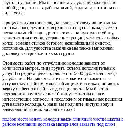
грунта и условий. Мы выполняем углубление колодцев в
любой день, включая работы зимой, и даем гарантии на все
виды услуг.
Процесс углубления колодца включает следующие этапы:
откачка воды, демонтаж верхнего кольца с люком, выемка
песка и камней со дна, рытье ствола на нужную глубину,
герметизация стенок, устранение трещин, установка новых
колец, замазка стыков бетоном, дезинфекция и очистка
источника. Для удобства заказчика мы также выполняем
доставку материалов и вывоз грунта.
Стоимость работ по углублению колодца зависит от
количества метров, типа грунта, объема дополнительных
услуг. В среднем цена составляет от 5000 рублей за 1 метр
углубления. На нашем сайте вы можете ознакомиться с
актуальным прайсом, узнать об акциях и скидках, оставить
заявку на бесплатный выезд специалиста. Мы быстро
перезвоним вам в течение 10 минут, ответим на все
интересующие вопросы и предложим оптимальные решения
для вашего колодца. С нами вы получите чистую воду и
надежный источник на долгие годы!
подбор места
копать колодец
замок глиняный
чистка шахты
в
районе компании
доставка материалов
заказать под ключ