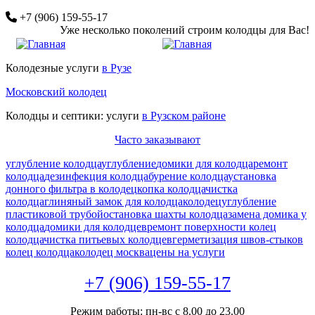
Перейти
+7 (906) 159-55-17
к
Уже несколько поколений строим колодцы для Вас!
основному
содержанию
Колодезные услуги
в Рузе
Московский колодец
Колодцы и септики: услуги
в Рузском районе
Часто заказывают
углубление колодца
углубление
домики для колодца
ремонт
колодца
дезинфекция колодца
бурение колодца
установка
донного фильтра в колодец
копка колодца
чистка
колодца
глиняный замок для колодца
колодец
углубление
пластиковой трубой
остановка шахты колодца
замена домика у
колодца
домики для колодцев
ремонт поверхности колец
колодца
чистка питьевых колодцев
герметизация швов-стыков
колец колодца
колодец москва
цены на услуги
+7 (906) 159-55-17
Режим работы: пн-вс с 8.00 до 23.00